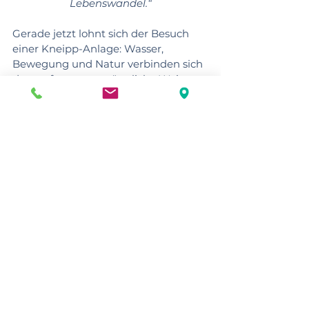
Lebenswandel.“
Gerade jetzt lohnt sich der Besuch 
einer Kneipp-Anlage: Wasser, 
Bewegung und Natur verbinden sich 
dort auf ganz ursprüngliche Weise – 
ganz im Sinne des großen 
Naturheilkundlers. Viele Kneipp-
Vereine bieten im Mai gemeinsame 
Kräuterwanderungen, das 
Anwassern oder 
Bewegungsangebote in der Natur an 
– eine gute Gelegenheit, Kneipps 
Gesundheitslehre gemeinsam zu 
erleben.
Hinweis: Beschriebene Kneipp-Anwendungen 
dienen der allgemeinen 
Gesundheitsförderung. Sie ersetzen keine 
ärztliche Beratung oder Therapie. Bei 