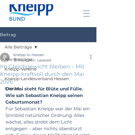
Beitrag
Alle Beiträge
kneipp-lv-hessen
Alle Beiträge
13. Mai
2 Min. Lesezeit
Im Gleichgewicht bleiben – Mit
Kneipp-Vereine
Kneipp kraftvoll durch den Mai
Kneipp-Landesverband Hessen
2026
Kneipp
Der Mai steht für Blüte und Fülle. 
Wie sah Sebastian Kneipp seinen 
Geburtsmonat?
Für Sebastian Kneipp war der Mai ein 
Sinnbild natürlicher Ordnung: Alles 
wächst, alles strebt dem Licht 
entgegen – aber nichts überstürzt 