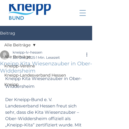
Beitrag
Alle Beiträge
kneipp-lv-hessen
Alle Beiträge
30. Okt. 2025
1 Min. Lesezeit
Kneipp Kita Wiesenzauber in Ober-
Kneipp-Vereine
Widdersheim
Kneipp-Landesverband Hessen
Kneipp Kita Wiesenzauber in Ober-
Kneipp
Widdersheim
Der Kneipp‑Bund e. V. 
Landesverband Hessen freut sich 
sehr, dass die Kita Wiesenzauber – 
Ober-Widdersheim offiziell als 
„Kneipp-Kita“ zertifiziert wurde. Mit 